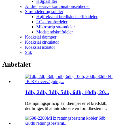
Højpasfilter
Andre passive kombinationsenheder
Strømdeler og splitter
Højfrekvent bredbånds effektdeler
LC-strømfordeler
Mikrostrip strømdeler
Modstandskraftdeler
Koaksial dæmper
Koaksial cirkulator
Koaksial isolator
Stik
Anbefalet
1db, 2db, 3db, 5db, 6db, 10db, 20...
Dæmpningsprincip En dæmper er et kredsløb,
der bruges til at introducere en forudbestemt...