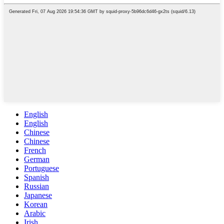
English
English
Chinese
Chinese
French
German
Portuguese
Spanish
Russian
Japanese
Korean
Arabic
Irish