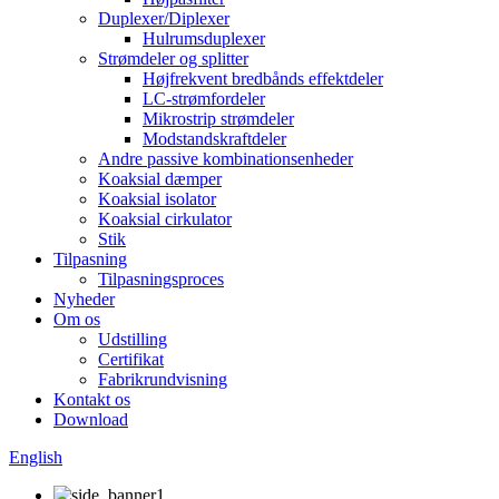
Duplexer/Diplexer
Hulrumsduplexer
Strømdeler og splitter
Højfrekvent bredbånds effektdeler
LC-strømfordeler
Mikrostrip strømdeler
Modstandskraftdeler
Andre passive kombinationsenheder
Koaksial dæmper
Koaksial isolator
Koaksial cirkulator
Stik
Tilpasning
Tilpasningsproces
Nyheder
Om os
Udstilling
Certifikat
Fabrikrundvisning
Kontakt os
Download
English