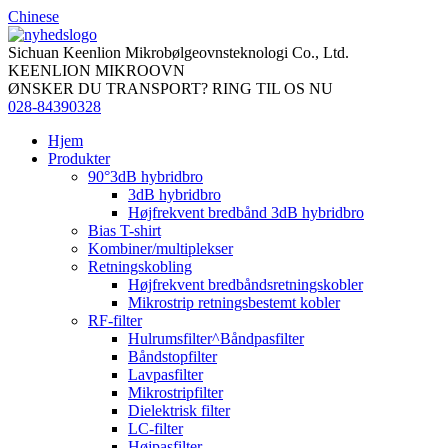
Chinese
Sichuan Keenlion Mikrobølgeovnsteknologi Co., Ltd.
KEENLION MIKROOVN
ØNSKER DU TRANSPORT? RING TIL OS NU
028-84390328
Hjem
Produkter
90°3dB hybridbro
3dB hybridbro
Højfrekvent bredbånd 3dB hybridbro
Bias T-shirt
Kombiner/multiplekser
Retningskobling
Højfrekvent bredbåndsretningskobler
Mikrostrip retningsbestemt kobler
RF-filter
Hulrumsfilter^Båndpasfilter
Båndstopfilter
Lavpasfilter
Mikrostripfilter
Dielektrisk filter
LC-filter
Højpasfilter