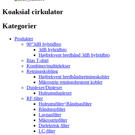
Koaksial cirkulator
Kategorier
Produkter
90°3dB hybridbro
3dB hybridbro
Højfrekvent bredbånd 3dB hybridbro
Bias T-shirt
Kombiner/multiplekser
Retningskobling
Højfrekvent bredbåndsretningskobler
Mikrostrip retningsbestemt kobler
Duplexer/Diplexer
Hulrumsduplexer
RF-filter
Hulrumsfilter^Båndpasfilter
Båndstopfilter
Lavpasfilter
Mikrostripfilter
Dielektrisk filter
LC-filter