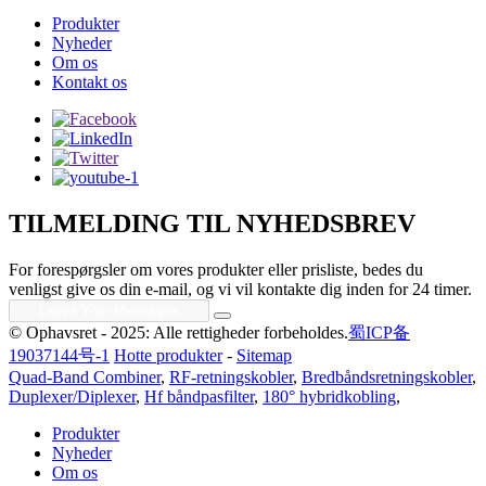
Produkter
Nyheder
Om os
Kontakt os
TILMELDING TIL NYHEDSBREV
For forespørgsler om vores produkter eller prisliste, bedes du
venligst give os din e-mail, og vi vil kontakte dig inden for 24 timer.
© Ophavsret - 2025: Alle rettigheder forbeholdes.
蜀ICP备
19037144号-1
Hotte produkter
-
Sitemap
Quad-Band Combiner
,
RF-retningskobler
,
Bredbåndsretningskobler
,
Duplexer/Diplexer
,
Hf båndpasfilter
,
180° hybridkobling
,
Produkter
Nyheder
Om os