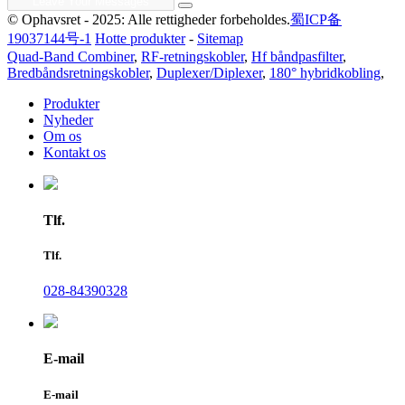
© Ophavsret - 2025: Alle rettigheder forbeholdes.
蜀ICP备
19037144号-1
Hotte produkter
-
Sitemap
Quad-Band Combiner
,
RF-retningskobler
,
Hf båndpasfilter
,
Bredbåndsretningskobler
,
Duplexer/Diplexer
,
180° hybridkobling
,
Produkter
Nyheder
Om os
Kontakt os
Tlf.
Tlf.
028-84390328
E-mail
E-mail