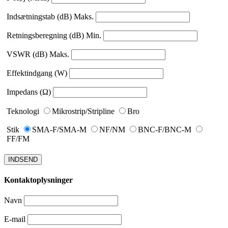
Indsætningstab (dB) Maks.
Retningsberegning (dB) Min.
VSWR (dB) Maks.
Effektindgang (W)
Impedans (Ω)
Teknologi
Mikrostrip/Stripline
Bro
Stik
SMA-F/SMA-M
NF/NM
BNC-F/BNC-M
FF/FM
INDSEND
Kontaktoplysninger
Navn
E-mail