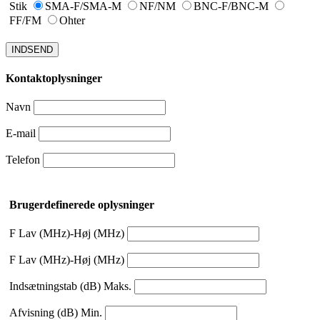
Stik
SMA-F/SMA-M
NF/NM
BNC-F/BNC-M
FF/FM
Ohter
INDSEND
Kontaktoplysninger
Navn
E-mail
Telefon
Brugerdefinerede oplysninger
F Lav (MHz)-Høj (MHz)
F Lav (MHz)-Høj (MHz)
Indsætningstab (dB) Maks.
Afvisning (dB) Min.