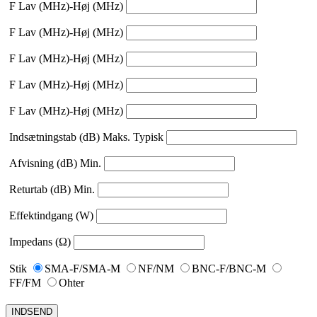
F Lav (MHz)-Høj (MHz)
F Lav (MHz)-Høj (MHz)
F Lav (MHz)-Høj (MHz)
F Lav (MHz)-Høj (MHz)
F Lav (MHz)-Høj (MHz)
Indsætningstab (dB) Maks. Typisk
Afvisning (dB) Min.
Returtab (dB) Min.
Effektindgang (W)
Impedans (Ω)
Stik
SMA-F/SMA-M
NF/NM
BNC-F/BNC-M
FF/FM
Ohter
INDSEND