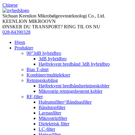
Chinese
Sichuan Keenlion Mikrobølgeovnsteknologi Co., Ltd.
KEENLION MIKROOVN
ØNSKER DU TRANSPORT? RING TIL OS NU
028-84390328
Hjem
Produkter
90°3dB hybridbro
3dB hybridbro
Højfrekvent bredbånd 3dB hybridbro
Bias T-shirt
Kombiner/multiplekser
Retningskobling
Højfrekvent bredbåndsretningskobler
Mikrostrip retningsbestemt kobler
RF-filter
Hulrumsfilter^Båndpasfilter
Båndstopfilter
Lavpasfilter
Mikrostripfilter
Dielektrisk filter
LC-filter
Højpasfilter