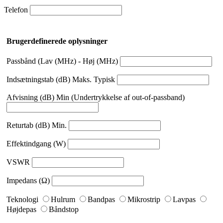
Telefon
Brugerdefinerede oplysninger
Passbånd (Lav (MHz) - Høj (MHz)
Indsætningstab (dB) Maks. Typisk
Afvisning (dB) Min (Undertrykkelse af out-of-passband)
Returtab (dB) Min.
Effektindgang (W)
VSWR
Impedans (Ω)
Teknologi
Hulrum
Bandpas
Mikrostrip
Lavpas
Højdepas
Båndstop