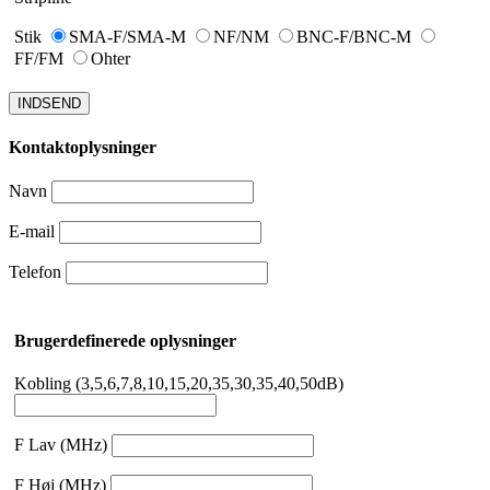
Stik
SMA-F/SMA-M
NF/NM
BNC-F/BNC-M
FF/FM
Ohter
INDSEND
Kontaktoplysninger
Navn
E-mail
Telefon
Brugerdefinerede oplysninger
Kobling (3,5,6,7,8,10,15,20,35,30,35,40,50dB)
F Lav (MHz)
F Høj (MHz)