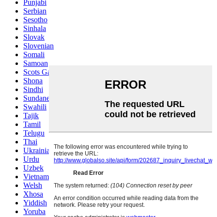
Punjabi
Serbian
Sesotho
Sinhala
Slovak
Slovenian
Somali
Samoan
Scots Gaelic
Shona
Sindhi
Sundanese
Swahili
Tajik
Tamil
Telugu
Thai
Ukrainian
Urdu
Uzbek
Vietnamese
Welsh
Xhosa
Yiddish
Yoruba