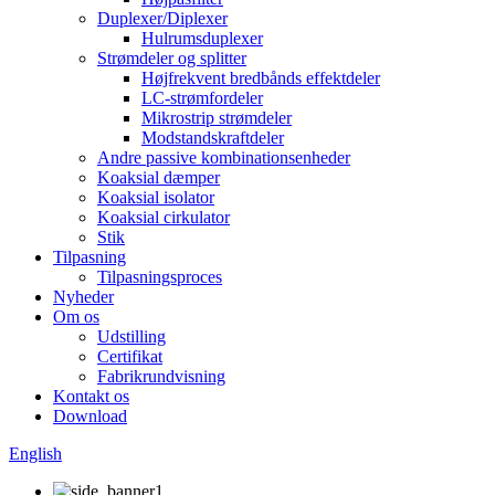
Duplexer/Diplexer
Hulrumsduplexer
Strømdeler og splitter
Højfrekvent bredbånds effektdeler
LC-strømfordeler
Mikrostrip strømdeler
Modstandskraftdeler
Andre passive kombinationsenheder
Koaksial dæmper
Koaksial isolator
Koaksial cirkulator
Stik
Tilpasning
Tilpasningsproces
Nyheder
Om os
Udstilling
Certifikat
Fabrikrundvisning
Kontakt os
Download
English