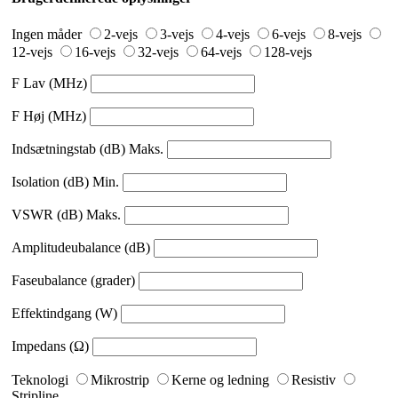
Ingen måder
2-vejs
3-vejs
4-vejs
6-vejs
8-vejs
12-vejs
16-vejs
32-vejs
64-vejs
128-vejs
F Lav (MHz)
F Høj (MHz)
Indsætningstab (dB) Maks.
Isolation (dB) Min.
VSWR (dB) Maks.
Amplitudeubalance (dB)
Faseubalance (grader)
Effektindgang (W)
Impedans (Ω)
Teknologi
Mikrostrip
Kerne og ledning
Resistiv
Stripline