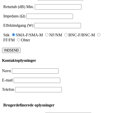
Returtab (dB) Min.
Impedans (Ω)
Effektindgang (W)
Stik
SMA-F/SMA-M
NF/NM
BNC-F/BNC-M
FF/FM
Ohter
INDSEND
Kontaktoplysninger
Navn
E-mail
Telefon
Brugerdefinerede oplysninger