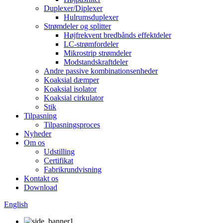
Duplexer/Diplexer
Hulrumsduplexer
Strømdeler og splitter
Højfrekvent bredbånds effektdeler
LC-strømfordeler
Mikrostrip strømdeler
Modstandskraftdeler
Andre passive kombinationsenheder
Koaksial dæmper
Koaksial isolator
Koaksial cirkulator
Stik
Tilpasning
Tilpasningsproces
Nyheder
Om os
Udstilling
Certifikat
Fabrikrundvisning
Kontakt os
Download
English