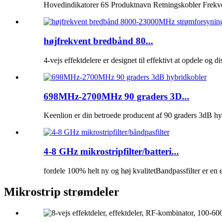
Hovedindikatorer 6S Produktnavn Retningskobler Frekve
højfrekvent bredbånd 80...
4-vejs effektdelere er designet til effektivt at opdele og di
698MHz-2700MHz 90 graders 3D...
Keenlion er din betroede producent af 90 graders 3dB hyb
4-8 GHz mikrostripfilter/batteri...
fordele 100% helt ny og høj kvalitetBandpassfilter er en e
Mikrostrip strømdeler