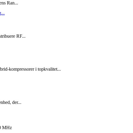
ns Ran...
stribuere RF...
rid-kompressorer i topkvalitet...
nhed, der...