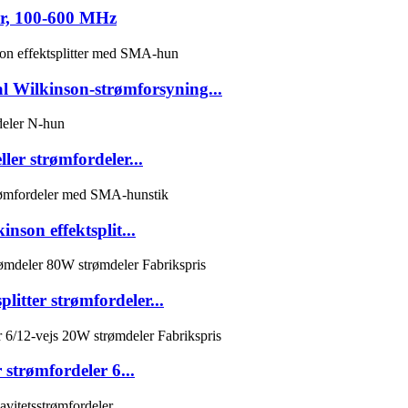
tor, 100-600 MHz
l Wilkinson-strømforsyning...
er strømfordeler...
son effektsplit...
itter strømfordeler...
strømfordeler 6...