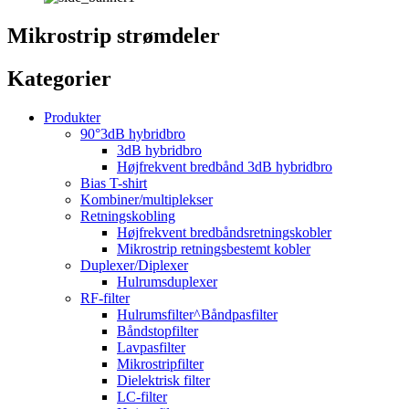
Mikrostrip strømdeler
Kategorier
Produkter
90°3dB hybridbro
3dB hybridbro
Højfrekvent bredbånd 3dB hybridbro
Bias T-shirt
Kombiner/multiplekser
Retningskobling
Højfrekvent bredbåndsretningskobler
Mikrostrip retningsbestemt kobler
Duplexer/Diplexer
Hulrumsduplexer
RF-filter
Hulrumsfilter^Båndpasfilter
Båndstopfilter
Lavpasfilter
Mikrostripfilter
Dielektrisk filter
LC-filter