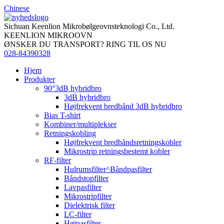
Chinese
Sichuan Keenlion Mikrobølgeovnsteknologi Co., Ltd.
KEENLION MIKROOVN
ØNSKER DU TRANSPORT? RING TIL OS NU
028-84390328
Hjem
Produkter
90°3dB hybridbro
3dB hybridbro
Højfrekvent bredbånd 3dB hybridbro
Bias T-shirt
Kombiner/multiplekser
Retningskobling
Højfrekvent bredbåndsretningskobler
Mikrostrip retningsbestemt kobler
RF-filter
Hulrumsfilter^Båndpasfilter
Båndstopfilter
Lavpasfilter
Mikrostripfilter
Dielektrisk filter
LC-filter
Højpasfilter