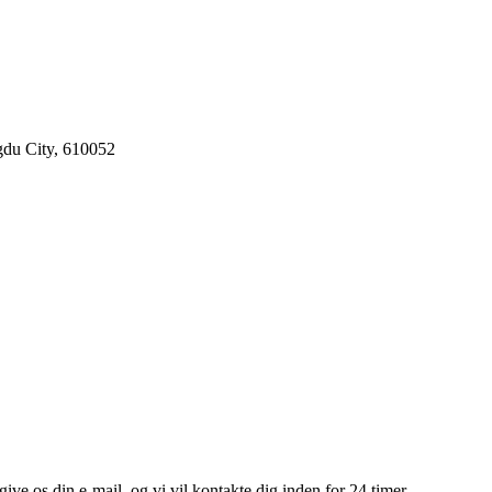
gdu City, 610052
give os din e-mail, og vi vil kontakte dig inden for 24 timer.