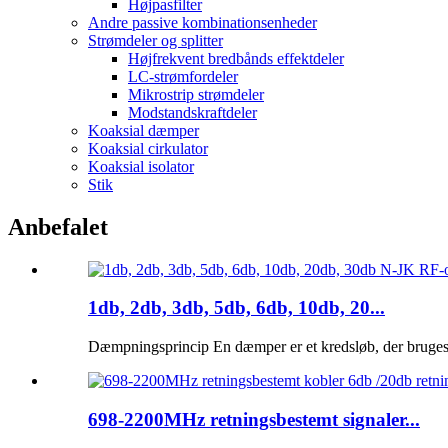
Højpasfilter
Andre passive kombinationsenheder
Strømdeler og splitter
Højfrekvent bredbånds effektdeler
LC-strømfordeler
Mikrostrip strømdeler
Modstandskraftdeler
Koaksial dæmper
Koaksial cirkulator
Koaksial isolator
Stik
Anbefalet
1db, 2db, 3db, 5db, 6db, 10db, 20...
Dæmpningsprincip En dæmper er et kredsløb, der bruges ti
698-2200MHz retningsbestemt signaler...