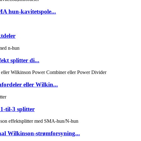
A hun-kavitetspole...
tdeler
t splitter di...
rdeler eller Wilkin...
til-3 splitter
al Wilkinson-strømforsyning...