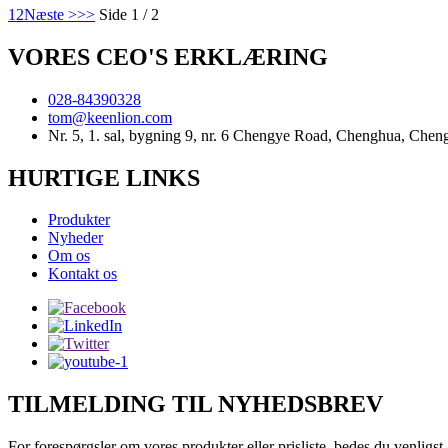
1
2
Næste >
>>
Side 1 / 2
VORES CEO'S ERKLÆRING
028-84390328
tom@keenlion.com
Nr. 5, 1. sal, bygning 9, nr. 6 Chengye Road, Chenghua, Chen
HURTIGE LINKS
Produkter
Nyheder
Om os
Kontakt os
TILMELDING TIL NYHEDSBREV
For forespørgsler om vores produkter eller prisliste, bedes du venligst 