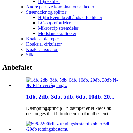
Højpasfilter
Andre passive kombinationsenheder
Strømdeler og splitter
Højfrekvent bredbånds effektdeler
LC-strømfordeler
Mikrostrip strømdeler
Modstandskraftdeler
Koaksial dæmper
Koaksial cirkulator
Koaksial isolator
Stik
Anbefalet
1db, 2db, 3db, 5db, 6db, 10db, 20...
Dæmpningsprincip En dæmper er et kredsløb,
der bruges til at introducere en forudbestemt...