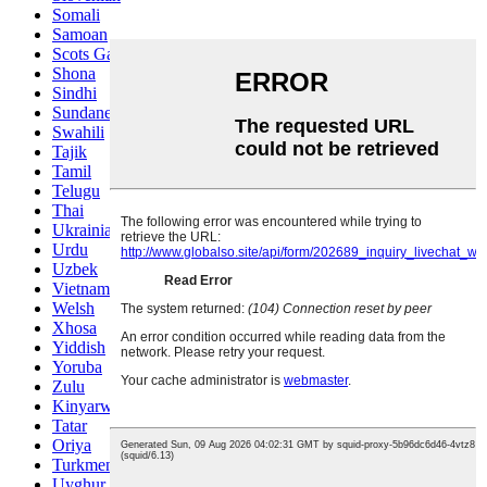
Somali
Samoan
Scots Gaelic
Shona
Sindhi
Sundanese
Swahili
Tajik
Tamil
Telugu
Thai
Ukrainian
Urdu
Uzbek
Vietnamese
Welsh
Xhosa
Yiddish
Yoruba
Zulu
Kinyarwanda
Tatar
Oriya
Turkmen
Uyghur