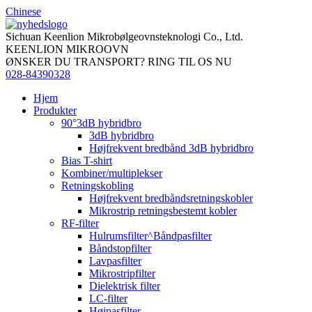
Chinese
Sichuan Keenlion Mikrobølgeovnsteknologi Co., Ltd.
KEENLION MIKROOVN
ØNSKER DU TRANSPORT? RING TIL OS NU
028-84390328
Hjem
Produkter
90°3dB hybridbro
3dB hybridbro
Højfrekvent bredbånd 3dB hybridbro
Bias T-shirt
Kombiner/multiplekser
Retningskobling
Højfrekvent bredbåndsretningskobler
Mikrostrip retningsbestemt kobler
RF-filter
Hulrumsfilter^Båndpasfilter
Båndstopfilter
Lavpasfilter
Mikrostripfilter
Dielektrisk filter
LC-filter
Højpasfilter