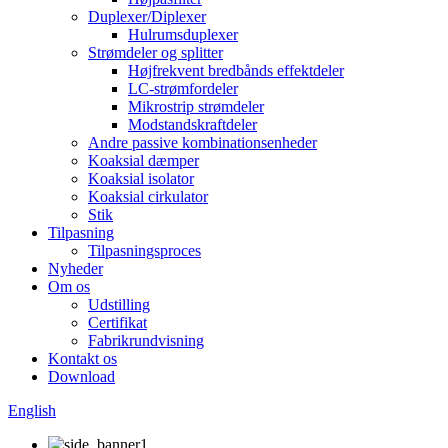
Duplexer/Diplexer
Hulrumsduplexer
Strømdeler og splitter
Højfrekvent bredbånds effektdeler
LC-strømfordeler
Mikrostrip strømdeler
Modstandskraftdeler
Andre passive kombinationsenheder
Koaksial dæmper
Koaksial isolator
Koaksial cirkulator
Stik
Tilpasning
Tilpasningsproces
Nyheder
Om os
Udstilling
Certifikat
Fabrikrundvisning
Kontakt os
Download
English