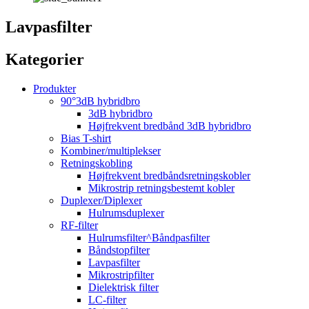
Lavpasfilter
Kategorier
Produkter
90°3dB hybridbro
3dB hybridbro
Højfrekvent bredbånd 3dB hybridbro
Bias T-shirt
Kombiner/multiplekser
Retningskobling
Højfrekvent bredbåndsretningskobler
Mikrostrip retningsbestemt kobler
Duplexer/Diplexer
Hulrumsduplexer
RF-filter
Hulrumsfilter^Båndpasfilter
Båndstopfilter
Lavpasfilter
Mikrostripfilter
Dielektrisk filter
LC-filter