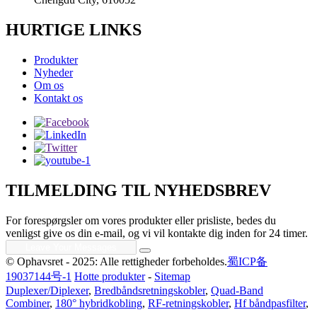
HURTIGE LINKS
Produkter
Nyheder
Om os
Kontakt os
TILMELDING TIL NYHEDSBREV
For forespørgsler om vores produkter eller prisliste, bedes du
venligst give os din e-mail, og vi vil kontakte dig inden for 24 timer.
© Ophavsret - 2025: Alle rettigheder forbeholdes.
蜀ICP备
19037144号-1
Hotte produkter
-
Sitemap
Duplexer/Diplexer
,
Bredbåndsretningskobler
,
Quad-Band
Combiner
,
180° hybridkobling
,
RF-retningskobler
,
Hf båndpasfilter
,