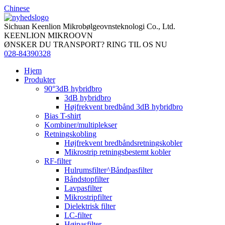
Chinese
Sichuan Keenlion Mikrobølgeovnsteknologi Co., Ltd.
KEENLION MIKROOVN
ØNSKER DU TRANSPORT? RING TIL OS NU
028-84390328
Hjem
Produkter
90°3dB hybridbro
3dB hybridbro
Højfrekvent bredbånd 3dB hybridbro
Bias T-shirt
Kombiner/multiplekser
Retningskobling
Højfrekvent bredbåndsretningskobler
Mikrostrip retningsbestemt kobler
RF-filter
Hulrumsfilter^Båndpasfilter
Båndstopfilter
Lavpasfilter
Mikrostripfilter
Dielektrisk filter
LC-filter
Højpasfilter