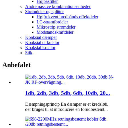
Højpasfilter
Andre passive kombinationsenheder
Strømdeler og splitter
Højfrekvent bredbånds effektdeler
LC-strømfordeler
Mikrostrip strømdeler
Modstandskraftdeler
Koaksial dæmper
Koaksial cirkulator
Koaksial isolator
Stik
Anbefalet
1db, 2db, 3db, 5db, 6db, 10db, 20...
Dæmpningsprincip En dæmper er et kredsløb,
der bruges til at introducere en forudbestemt...