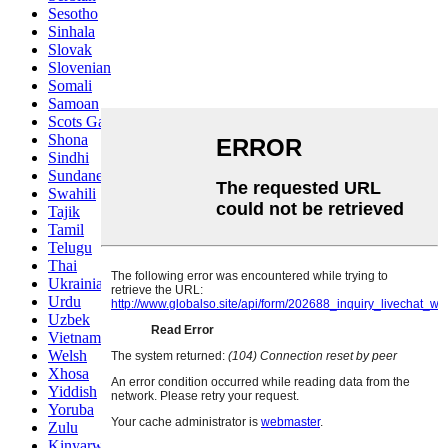
Sesotho
Sinhala
Slovak
Slovenian
Somali
Samoan
Scots Gaelic
Shona
Sindhi
Sundanese
Swahili
Tajik
Tamil
Telugu
Thai
Ukrainian
Urdu
Uzbek
Vietnamese
Welsh
Xhosa
Yiddish
Yoruba
Zulu
Kinyarwanda