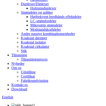
Duplexer/Diplexer
Hulrumsduplexer
Strømdeler og splitter
Højfrekvent bredbånds effektdeler
LC-strømfordeler
Mikrostrip strømdeler
Modstandskraftdeler
Andre passive kombinationsenheder
Koaksial dæmper
Koaksial isolator
Koaksial cirkulator
Stik
Tilpasning
Tilpasningsproces
Nyheder
Om os
Udstilling
Certifikat
Fabrikrundvisning
Kontakt os
Download
English