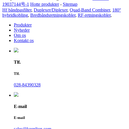
19037144号-1
Hotte produkter
-
Sitemap
Hf båndpasfilter
,
Duplexer/Diplexer
,
Quad-Band Combiner
,
180°
hybridkobling
,
Bredbåndsretningskobler
,
RF-retningskobler
,
Produkter
Nyheder
Om os
Kontakt os
Tlf.
Tlf.
028-84390328
E-mail
E-mail
sales@keenlion.com