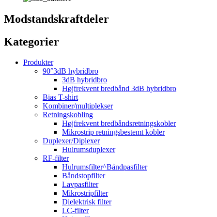
Modstandskraftdeler
Kategorier
Produkter
90°3dB hybridbro
3dB hybridbro
Højfrekvent bredbånd 3dB hybridbro
Bias T-shirt
Kombiner/multiplekser
Retningskobling
Højfrekvent bredbåndsretningskobler
Mikrostrip retningsbestemt kobler
Duplexer/Diplexer
Hulrumsduplexer
RF-filter
Hulrumsfilter^Båndpasfilter
Båndstopfilter
Lavpasfilter
Mikrostripfilter
Dielektrisk filter
LC-filter