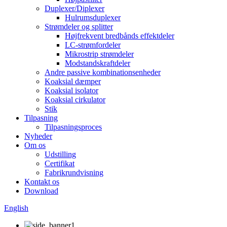
Duplexer/Diplexer
Hulrumsduplexer
Strømdeler og splitter
Højfrekvent bredbånds effektdeler
LC-strømfordeler
Mikrostrip strømdeler
Modstandskraftdeler
Andre passive kombinationsenheder
Koaksial dæmper
Koaksial isolator
Koaksial cirkulator
Stik
Tilpasning
Tilpasningsproces
Nyheder
Om os
Udstilling
Certifikat
Fabrikrundvisning
Kontakt os
Download
English