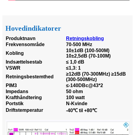
Hovedindikatorer
Produktnavn
Retningskobling
Frekvensområde
70-500 MHz
10±1dB (100-500M)
Kobling
10±2,5dB (70-100M)
Indsættelsestab
≤ 1,0 dB
VSWR
≤1,3: 1
≥12dB (70-300MHz) ≥15dB
Retningsbestemthed
(300-500MHz)
PIM3
≤-140DBc@43*2
Impedans
50 ohm
Krafthåndtering
100 watt
Portstik
N-Kvinde
Driftstemperatur
-40℃ til +80℃