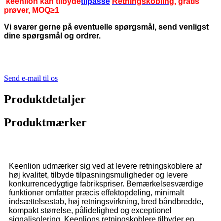
keenlion kan tilbyde
tilpasse
Retningskobling
, gratis
prøver, MOQ≥1
Vi svarer gerne på eventuelle spørgsmål, send venligst
dine spørgsmål og ordrer.
Send e-mail til os
Produktdetaljer
Produktmærker
Keenlion udmærker sig ved at levere retningskoblere af
høj kvalitet, tilbyde tilpasningsmuligheder og levere
konkurrencedygtige fabrikspriser. Bemærkelsesværdige
funktioner omfatter præcis effektopdeling, minimalt
indsættelsestab, høj retningsvirkning, bred båndbredde,
kompakt størrelse, pålidelighed og exceptionel
signalisolering. Keenlions retningskoblere tilbyder en