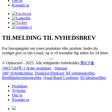
Om os
Kontakt os
TILMELDING TIL NYHEDSBREV
For forespørgsler om vores produkter eller prisliste, bedes du
venligst give os din e-mail, og vi vil kontakte dig inden for 24 timer.
© Ophavsret - 2025: Alle rettigheder forbeholdes.
蜀ICP备
19037144号-1
Hotte produkter
-
Sitemap
180° hybridkobling
,
Duplexer/Diplexer
,
RF-retningskobler
,
Bredbåndsretningskobler
,
Quad-Band Combiner
,
Hf båndpasfilter
,
Produkter
Nyheder
Om os
Kontakt os