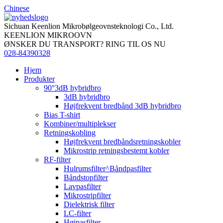
Chinese
Sichuan Keenlion Mikrobølgeovnsteknologi Co., Ltd.
KEENLION MIKROOVN
ØNSKER DU TRANSPORT? RING TIL OS NU
028-84390328
Hjem
Produkter
90°3dB hybridbro
3dB hybridbro
Højfrekvent bredbånd 3dB hybridbro
Bias T-shirt
Kombiner/multiplekser
Retningskobling
Højfrekvent bredbåndsretningskobler
Mikrostrip retningsbestemt kobler
RF-filter
Hulrumsfilter^Båndpasfilter
Båndstopfilter
Lavpasfilter
Mikrostripfilter
Dielektrisk filter
LC-filter
Højpasfilter