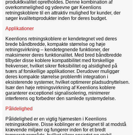
produktkvalitet opretholdes. Denne kombination af
overkommelighed og ydeevne gør Keenlions
retningskoblere til en attraktiv mulighed for kunder, der
søger kvalitetsprodukter inden for deres budget.
Applikationer
Keenlions retningskoblere er kendetegnet ved deres
brede båndbredde, kompakte størrelse og høje
retningsvirkning – kendetegnende funktioner, der
maksimerer deres funktionalitet. Med bred båndbredde
tilbyder disse koblere kompatibilitet med forskellige
frekvenser, hvilket sikrer fleksibilitet og alsidighed på
tværs af forskellige applikationer. Derudover muliggør
deres kompakte størrelse problemfri integration i
eksisterende systemer, hvilket optimerer pladsudnyttelsen.
Især den høje retningsvirkning af Keenlions koblere
garanterer exceptionel signalisolering, minimerer
interferens og forbedrer den samlede systemydelse.
Pålidelighed
Pålidelighed er en vigtig hjørnesten i Keenlions
retningskoblere. Disse koblinger er designet til at modstå
krævende miljøer og fungerer inden for et bredt