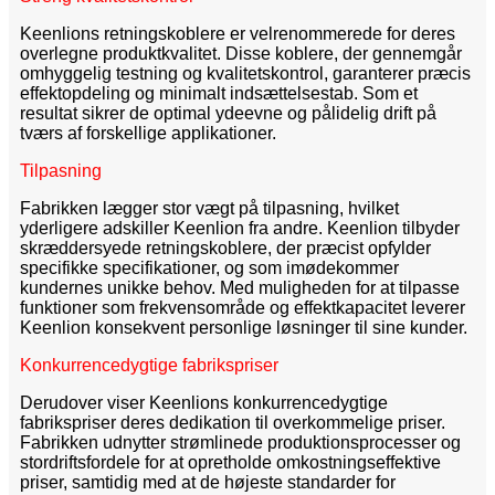
Keenlions retningskoblere er velrenommerede for deres
overlegne produktkvalitet. Disse koblere, der gennemgår
omhyggelig testning og kvalitetskontrol, garanterer præcis
effektopdeling og minimalt indsættelsestab. Som et
resultat sikrer de optimal ydeevne og pålidelig drift på
tværs af forskellige applikationer.
Tilpasning
Fabrikken lægger stor vægt på tilpasning, hvilket
yderligere adskiller Keenlion fra andre. Keenlion tilbyder
skræddersyede retningskoblere, der præcist opfylder
specifikke specifikationer, og som imødekommer
kundernes unikke behov. Med muligheden for at tilpasse
funktioner som frekvensområde og effektkapacitet leverer
Keenlion konsekvent personlige løsninger til sine kunder.
Konkurrencedygtige fabrikspriser
Derudover viser Keenlions konkurrencedygtige
fabrikspriser deres dedikation til overkommelige priser.
Fabrikken udnytter strømlinede produktionsprocesser og
stordriftsfordele for at opretholde omkostningseffektive
priser, samtidig med at de højeste standarder for