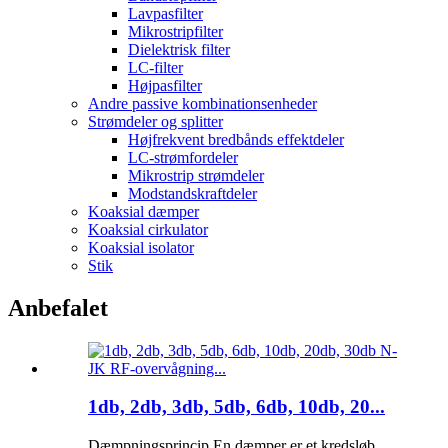
Lavpasfilter
Mikrostripfilter
Dielektrisk filter
LC-filter
Højpasfilter
Andre passive kombinationsenheder
Strømdeler og splitter
Højfrekvent bredbånds effektdeler
LC-strømfordeler
Mikrostrip strømdeler
Modstandskraftdeler
Koaksial dæmper
Koaksial cirkulator
Koaksial isolator
Stik
Anbefalet
1db, 2db, 3db, 5db, 6db, 10db, 20...
Dæmpningsprincip En dæmper er et kredsløb,