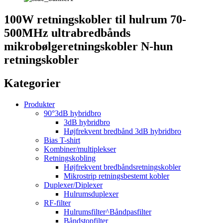
100W retningskobler til hulrum 70-
500MHz ultrabredbånds
mikrobølgeretningskobler N-hun
retningskobler
Kategorier
Produkter
90°3dB hybridbro
3dB hybridbro
Højfrekvent bredbånd 3dB hybridbro
Bias T-shirt
Kombiner/multiplekser
Retningskobling
Højfrekvent bredbåndsretningskobler
Mikrostrip retningsbestemt kobler
Duplexer/Diplexer
Hulrumsduplexer
RF-filter
Hulrumsfilter^Båndpasfilter
Båndstopfilter